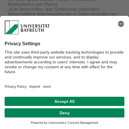
Bundesbank) zum Thema:
„Aufs Beste hoffen, aufs Schlimmste vorbereiten:
Wirtschaftliche Weichenstellungen in Zeiten geopolitischer
Umbrüche“ 🌍📉
Wo? RWI, S62
Wann? 23.6., 14:30 Uhr
Mehr: https://www.uni-bayreuth.de/uninotizen-63-2025-
ludwig-erhard-lecture
Datenschutzerklärung
Impressum
Hausordnung
Sitemap
Kontakt
Barrierefreiheitserklärung