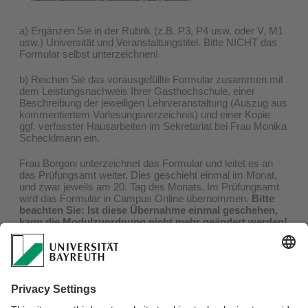
a) Ergänzen Sie in der Rubrik (z.B. P3, P4 usw. oder V, M1
usw.) Universität und Veranstaltungstitel. Bitte NICHT das
Formular selbst unterzeichnen!
b) Reichen Sie das vorausgefüllte Formular zusammen mit
dem Leistungsnachweis Ihrer Gasthochschule, einer
Beschreibung der jeweiligen Lehrveranstaltung (Auszug aus
kommentiertem Vorlesungsverzeichnis) und einer Kopie
ggf. verfasster Hausarbeiten im Sekretariat bei Frau Monika
Schecklmann ein.
Frau Borgoni unterzeichnet das Formular und leitet es an
das Prüfungsamt weiter. Dies geschieht einmal im Monat,
und zwar jeweils am 20. Tag des Monats. Im Prüfungsamt
wird das Formular in Campus Online übernommen.
Bitte
beachten Sie: Ist diese Übernahme einmal geschehen,
kann die Modulzuordnung nicht mehr geändert werden!
Ist also eine Veranstaltung z.B. als SPhilP in Ihr Transcript
eingebucht, können Sie diese Zuordnung hinterher nicht
mehr auf z.B. SC1 ändern.
Wenn Sie eine größere Anzahl von anerkannten
Veranstaltungen im Ausland absolviert haben, wird vom
Prüfungsamt die Anzahl Ihrer Fachsemester natürlich