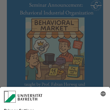
Im kommenden Wintersemester bieten Fabian Herweg und 
Joshua Greubel ein Seminar dazu an, wie Firmen auf kognitive 