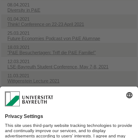
08.04.2021
Diversity in P&E
01.04.2021
Think! Conference on 22-23 April 2021
25.03.2021
Future Economies Podcast von P&E Alumnae
18.03.2021
"P&E Besuchertagen: Triff die P&E Familie!"
12.03.2021
​LSE-Bayreuth Student Conference, May 7-8, 2021
11.03.2021
Wittgenstein Lecture 2021
02.03.2021
Bewerbungen für den P & E Bachelor sind vom 8. März bis
zum 31. Juli offen
21.02.2021
PPE Bayreuth-Prague Double Degree: one curriculum, two
degrees
19.02.2021
​New Ways for P&E News